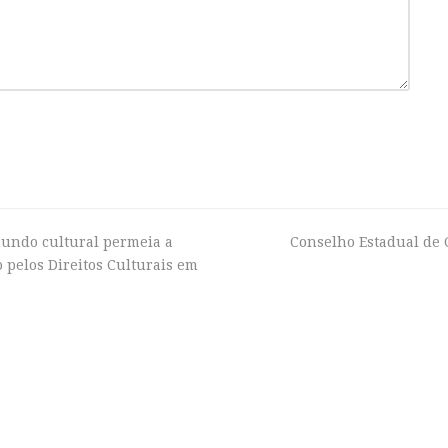
undo cultural permeia a
Conselho Estadual de 
next
 pelos Direitos Culturais em
post:
Alguns objetivos
Grupo
turais
A ideia agora é de fato criarmos uma
Atual