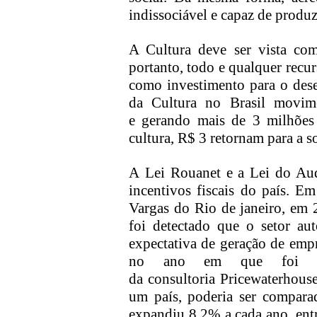
indissociável e capaz de produ
A Cultura
deve
ser vista
co
portanto, todo e qualquer recur
como investimento para o des
da Cultura
no Brasil
movim
e
gerando mais de 3 milhões
cultura, R$ 3 retornam para a s
A
Lei Rouanet e a Lei do Aud
incentivos fiscais do país
. Em
Vargas do Rio de janeiro, em 
foi detectado que
o setor au
expectativa de geração de emp
no ano em que foi re
da
consultoria
Pricewaterhous
um país, poderia ser compara
expandiu 8,2%
a cada ano,
ent