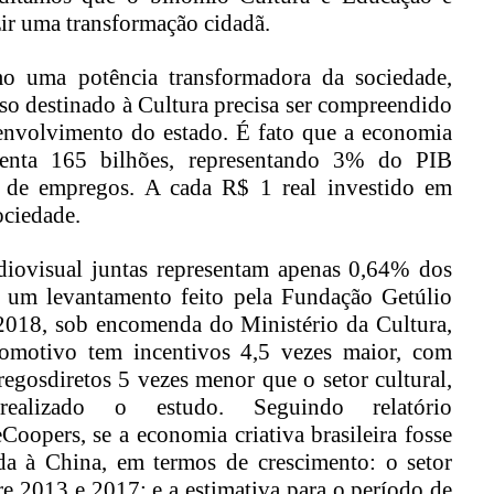
zir uma transformação cidadã.
mo
uma potência transformadora d
a sociedade,
so destinado à
C
ultura precisa ser compreendido
envolvimento
do estado
.
É fato
que
a economia
ent
a 165 b
ilhões,
representando
3% do PIB
 de empregos. A c
ada R$ 1 real investido em
ociedade.
iovisual juntas representam apenas 0,64% dos
 um levantamento feito pela Fundação Getúlio
2018, sob encomenda do Ministério da Cultura,
tomotivo tem incentivos
4,5
vezes maior,
com
regos
diretos
5 vezes menor
que o setor cultural
,
alizado o estudo.
Seguindo relatório
eCoopers
, se a economia criativa brasileira fosse
da à China, em
termos de crescimento: o setor
re 2013 e 2017
;
e a estimativa para o período de