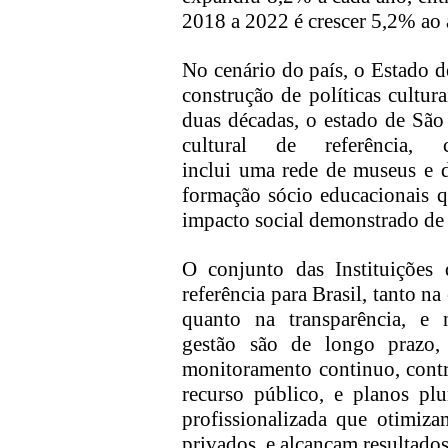
2018 a 2022 é crescer 5,2% ao 
No cenário do país, o Estado d
construção de política
s
cultura
duas décadas, o estado de
S
ão
cultural de referência,
inclui
uma
rede
de
museus e de
formação sócio educacionais 
impacto social demonstrado de
O conjunto das Instituições 
referência para Brasil
,
tanto na
quanto na
transparência
, e
gestão
são de longo prazo
,
monitoramento continuo, contr
recurso público, e
planos plu
profissionalizada que otimiz
privados, e alcançam resultados