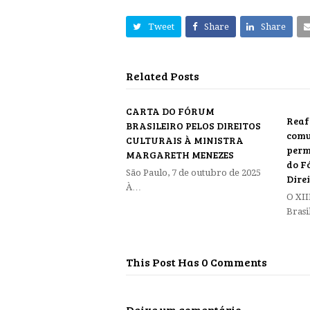
Tweet
Share
Share
Related Posts
CARTA DO FÓRUM
Reaf
BRASILEIRO PELOS DIREITOS
comu
CULTURAIS À MINISTRA
perm
MARGARETH MENEZES
do F
São Paulo, 7 de outubro de 2025
Dire
À…
O XII
Brasi
This Post Has 0 Comments
Deixe um comentário