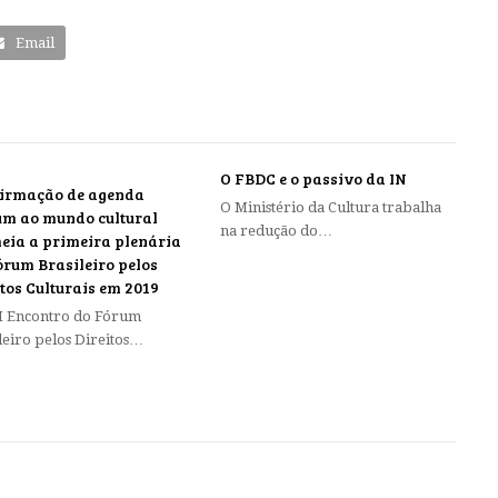
Email
O FBDC e o passivo da IN
irmação de agenda
O Ministério da Cultura trabalha
m ao mundo cultural
na redução do…
eia a primeira plenária
órum Brasileiro pelos
itos Culturais em 2019
I Encontro do Fórum
leiro pelos Direitos…