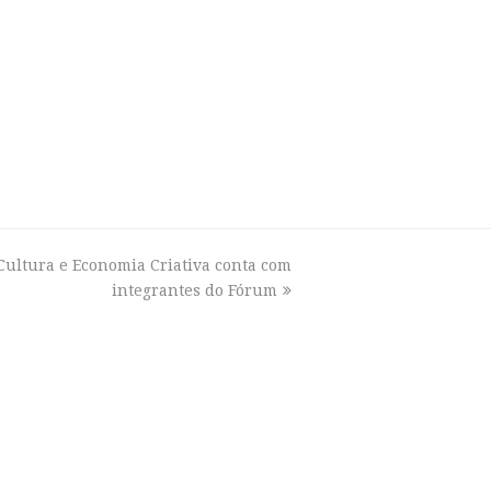
Cultura e Economia Criativa conta com
integrantes do Fórum
s de trabalho
mente seis grupos de trabalho