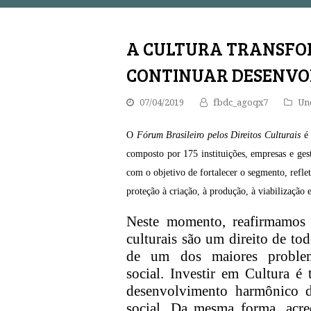
A CULTURA TRANSFOR
CONTINUAR DESENVO
07/04/2019
fbdc_agoqx7
Un
O
Fórum Brasileiro pelos Direitos Culturais
é
composto por 1
75
instituições, empresas e ges
com o objetivo de fortalecer o segmento, reflet
proteção à criação, à produção, à viabilização e 
Neste momento, reafirmamos
culturais são um direito de to
de um dos maiores problema
social.
Investir em Cultura é 
desenvolvimento harmônico d
social.
Da mesma forma, acre