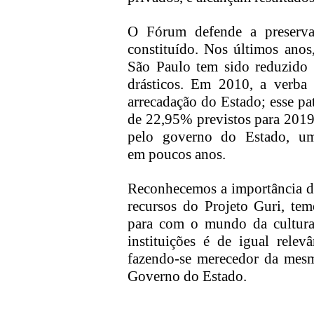
O Fórum defende a preserva
constituído. Nos últimos anos
São Paulo tem sido reduzido 
drásticos.
E
m 2010,
a verba 
arrecadação do Estado
;
esse pa
de 22,9
5
% previstos
para 2019
pelo governo do
Estado, u
em
poucos
anos.
Reconhecemos a importância d
recursos do Projeto Guri, tem
para com o mundo da cultura
instituições é de igual relev
fazendo-se
merecedor da mesm
Governo do Estado.