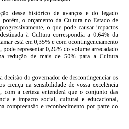
ção desse histórico de avanços e do legado
, porém, o
orçamento
da Cultura no
E
stado de
progressivamente, o que pode causar impactos
destinada à Cultura
correspondia a
0,64
% da
tamar está em
0,35%
e com o
contingenciamento
, pode representar 0,26% d
o volume arrecadado
ma redução de mais de
5
0%
para a Cultura
a decisão do governador de
descontingenciar
os
os crença na sensibilidade de vossa excelência
, com a certeza entenderá que o conjunto das
ância e impacto social, cultural e educacional,
a compreensão e reconhecimento por parte do