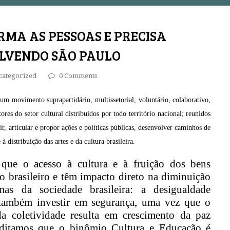
MA AS PESSOAS E PRECISA
LVENDO SÃO PAULO
categorized
0 Comments
 um movimento suprapartidário,
multissetorial
, voluntário, colaborativo,
tores do setor cultural
distribuídos por todo território na
cional
; reunidos
ir, articular e propor ações e políticas públicas, desenvolver caminhos de
à distribuição das artes e da cultura brasileira.
 que o
acesso à cultura e
à
fruição dos bens
do brasileiro e têm impacto direto na diminuição
s da sociedade brasileira: a desigualdade
também investir em segurança,
uma vez
que o
a coletividade resulta em
crescimento
da paz
ditamos que o binômio Cultura e Educação é