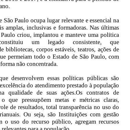
ano.
e São Paulo ocupa lugar relevante e essencial na
is
ampla
s,
inclusiva
s e formadoras.
Nas últimas
P
aulo criou, implantou e manteve uma política
constituiu um legado consistente,
que
 bibliotecas, corpos estáveis, teatros, ações
de
que permeiam todo o Estado
de São Paulo,
com
 forma não concentrada.
q
ue
des
e
n
volvem essas
políticas
públicas
são
 excelência do atendimento prestado
à
população
na
qualidade d
e suas
ações
.
O
s
contrato
s
de
 o que
pressupõe
m
metas
e métricas
claras
,
ole de resultados,
total transparência no uso do
rianuais
. Ou seja, são Instituições com gestão
am o uso do recurso público, agregam recursos
 relevantes para a população.