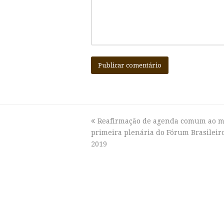
previous
Reafirmação de agenda comum ao m
primeira plenária do Fórum Brasileiro
post:
2019
Sobre o Fórum
O Fórum Brasileiro pelos Direitos Cul