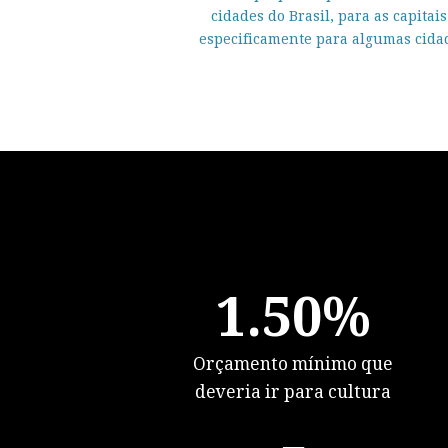
cidades do Brasil, para as capitais
especificamente para algumas cida
1.50
%
Orçamento mínimo que
deveria ir para cultura