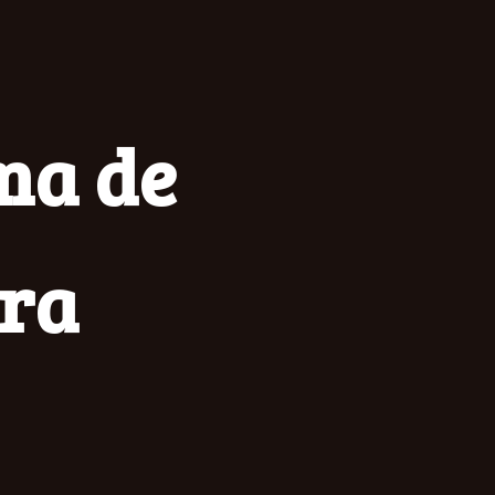
ma de
ura