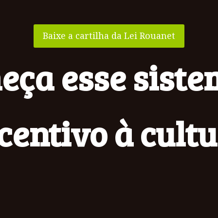
Baixe a cartilha da Lei Rouanet
eça esse siste
centivo à cult