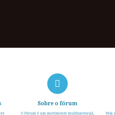
s
Sobre o fórum
res
O Fórum é um movimento multissetorial,
Veja 