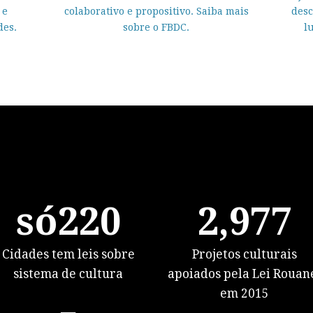
 e
colaborativo e propositivo
. Saiba mais
desc
des.
sobre o FBDC.
lu
só
220
2,977
Cidades tem leis sobre
Projetos culturais
sistema de cultura
apoiados pela Lei Rouan
em 2015