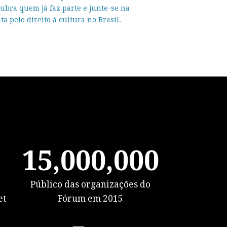
ubra quem já faz parte e junte-se na
ta pelo direito à cultura no Brasil.
15,000,000
Público das organizações do
et
Fórum em 2015