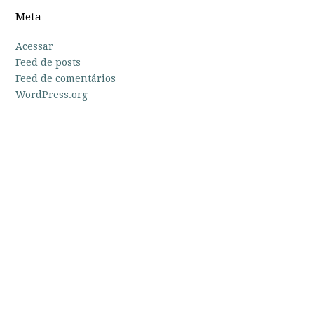
Meta
Acessar
Feed de posts
Feed de comentários
WordPress.org
Sobre o Fórum
O Fórum Brasileiro pelos Direitos Culturais foi criado em
junho de 2016, e hoje conta com mais de 160 instituições
de vários estados do país. O grupo reúne organizações,
coletivos, gestores e associações representativas do setor
cultural
Leia mais →